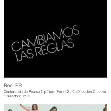
Reel PR
Conferencia de Prensa Nip Tuck (Fox) / Guión/Dirección Creativa
/ Duración: 3:10”