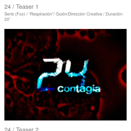
24 / Teaser 1
Serie (Fox) / “Respiración”/ Guión/Dirección Creativa / Duración:
20”
24 / Teaser 2